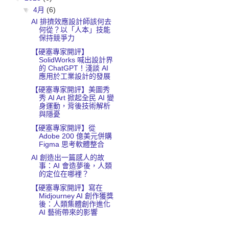
▼
4月
(6)
AI 排擠效應設計師該何去
何從？以「人本」技能
保持競爭力
【硬塞專家開評】
SolidWorks 喊出設計界
的 ChatGPT！淺談 AI
應用於工業設計的發展
【硬塞專家開評】美圖秀
秀 AI Art 掀起全民 AI 變
身運動，背後技術解析
與隱憂
【硬塞專家開評】從
Adobe 200 億美元併購
Figma 思考軟體整合
AI 創造出一篇感人的故
事：AI 會造夢後，人類
的定位在哪裡？
【硬塞專家開評】寫在
Midjourney AI 創作獲獎
後：人類集體創作進化
AI 藝術帶來的影響